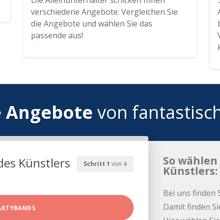
Die Alleinunterhalter schicken Ihnen
verschiedene Angebote. Vergleichen Sie
die Angebote und wählen Sie das
passende aus!
e Angebote
von fantastisc
So wählen 
des Künstlers
Schritt 1
von 4
Künstlers:
Bei uns finden 
Damit finden Si
ARTYBANDS