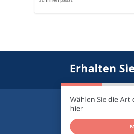
zu Ihnen passt.
Erhalten Si
Wählen Sie die Art 
hier
P