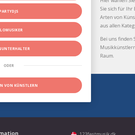
Hier wählen Sie
Sie sich für Ih
PARTYDJS
Arten von Küns
aus allen Kate
LOMUSIKER
Bei uns finden 
Musikkünstlern
INUNTERHALTER
Raum.
ODER
EN VON KÜNSTLERN
rmation
123festmusik.dk