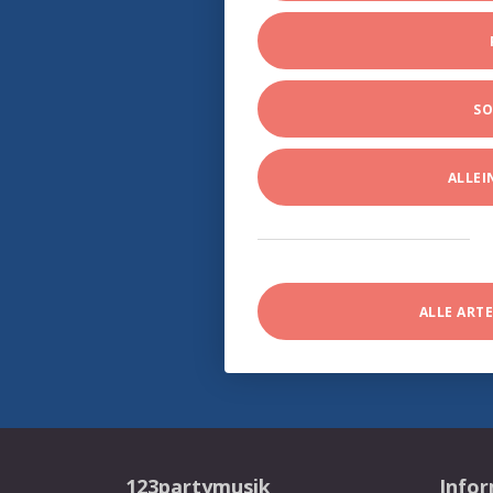
SO
ALLE
ALLE ART
123partymusik
Info