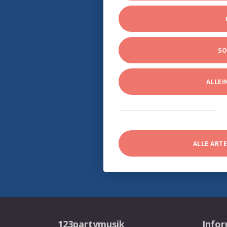
SO
ALLE
ALLE ART
123partymusik
Info