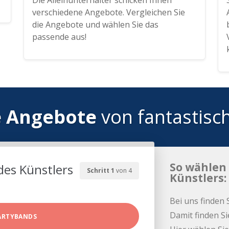
Die Alleinunterhalter schicken Ihnen
verschiedene Angebote. Vergleichen Sie
die Angebote und wählen Sie das
passende aus!
e Angebote
von fantastisc
So wählen 
des Künstlers
Schritt 1
von 4
Künstlers:
Bei uns finden 
Damit finden Si
ARTYBANDS