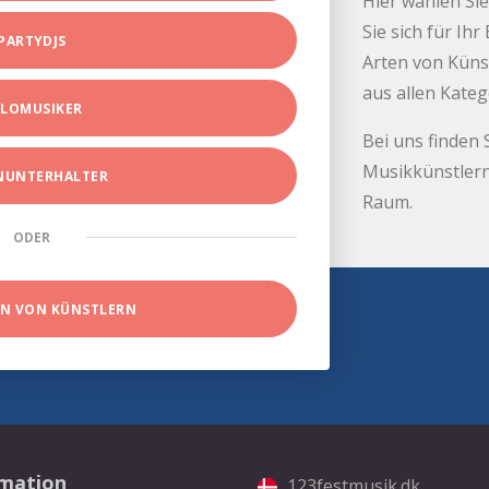
Hier wählen Sie
Sie sich für Ih
PARTYDJS
Arten von Küns
aus allen Kate
LOMUSIKER
Bei uns finden 
Musikkünstlern
INUNTERHALTER
Raum.
ODER
EN VON KÜNSTLERN
rmation
123festmusik.dk