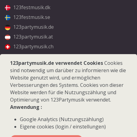
123festmusik.dk
123festmusik.se
123partymusik.de
123partymusik.at
123partymusik.ch
Folgen Sie uns
123partymusik.de verwendet Cookies
Cookies
sind notwendig um darüber zu informieren wie die
Facebook
Website genutzt wird, und ermöglichen
Instagram
Verbesserungen des Systems. Cookies von dieser
Website werden für die Nutzungszählung und
Optimierung von 123Partymusik verwendet.
Anwendung :
Google Analytics (Nutzungszählung)
© 2026 123Partymusik.de - Alle Rechte vorbehalten
Eigene cookies (login / einstellungen)