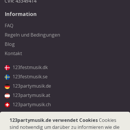
CVR: 43349414
Information
FAQ
Regeln und Bedingungen
Blog
Kontakt
123festmusik.dk
123festmusik.se
123partymusik.de
123partymusik.at
123partymusik.ch
Folgen Sie uns
123partymusik.de verwendet Cookies
Cookies
sind notwendig um darüber zu informieren wie die
Facebook