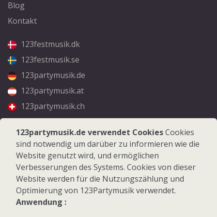
Blog
Kontakt
123festmusik.dk
123festmusik.se
123partymusik.de
123partymusik.at
123partymusik.ch
Folgen Sie uns
123partymusik.de verwendet Cookies
Cookies
sind notwendig um darüber zu informieren wie die
Facebook
Website genutzt wird, und ermöglichen
Instagram
Verbesserungen des Systems. Cookies von dieser
Website werden für die Nutzungszählung und
Optimierung von 123Partymusik verwendet.
Anwendung :