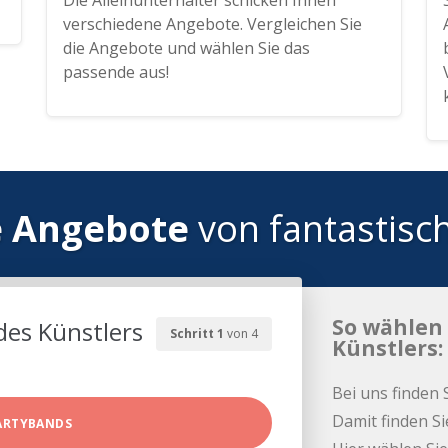
Die Alleinunterhalter schicken Ihnen
verschiedene Angebote. Vergleichen Sie
die Angebote und wählen Sie das
passende aus!
e Angebote
von fantastisc
So wählen 
des Künstlers
Schritt 1
von 4
Künstlers:
Bei uns finden 
Damit finden Si
ARTYBANDS