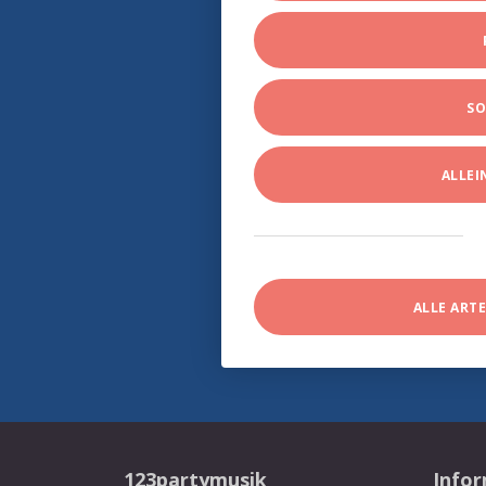
SO
ALLE
ALLE ART
123partymusik
Info