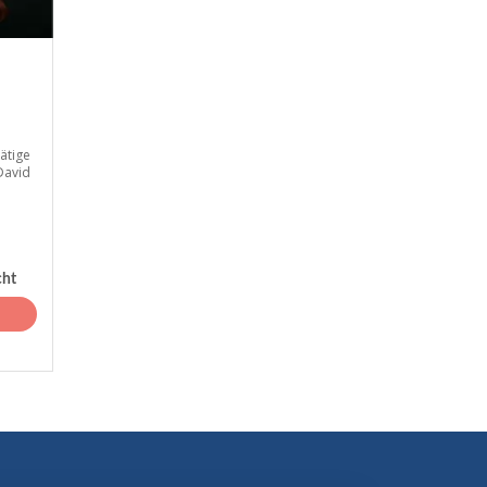
ätige
David
cht