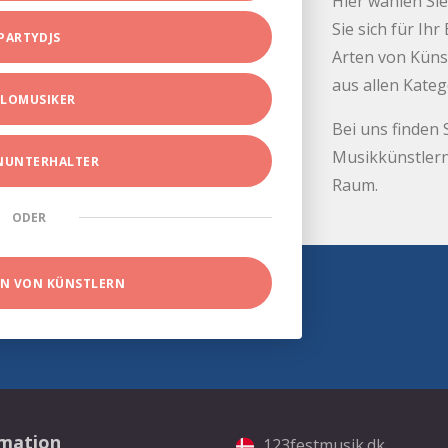
Hier wählen Sie
Sie sich für Ih
PARTYDJS
Arten von Küns
aus allen Kate
LOMUSIKER
Bei uns finden 
Musikkünstlern
INUNTERHALTER
Raum.
ODER
EN VON KÜNSTLERN
rmation
123festmusik.dk