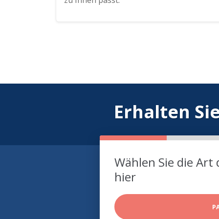
zu Ihnen passt.
Erhalten Si
Wählen Sie die Art 
hier
P