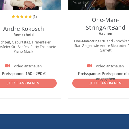
tist
ProArtist
(1)
One-Man-
StringArtBand
Andre Kokosch
Aachen
Remscheid
One-Man-StringArtBand - hochkar
chzeit, Geburtstag, Firmenfeier,
Star-Geiger wie André Rieu oder 
nsfeier Straßenfest Party Trompete
Garrett
Piano Musik
Video anschauen
Video anschauen
Preisspanne:
150 - 290 €
Preisspanne:
Preisspanne ni
angegeben
JETZT ANFRAGEN
JETZT ANFRAGEN