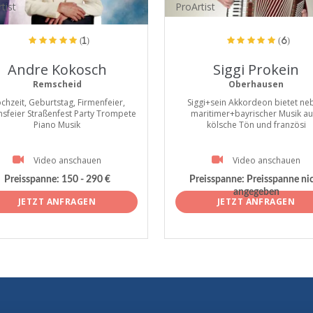
tist
ProArtist
(1)
(6)
Andre Kokosch
Siggi Prokein
Remscheid
Oberhausen
chzeit, Geburtstag, Firmenfeier,
Siggi+sein Akkordeon bietet ne
nsfeier Straßenfest Party Trompete
maritimer+bayrischer Musik a
Piano Musik
kölsche Tön und französi
Video anschauen
Video anschauen
Preisspanne:
150 - 290 €
Preisspanne:
Preisspanne ni
angegeben
JETZT ANFRAGEN
JETZT ANFRAGEN