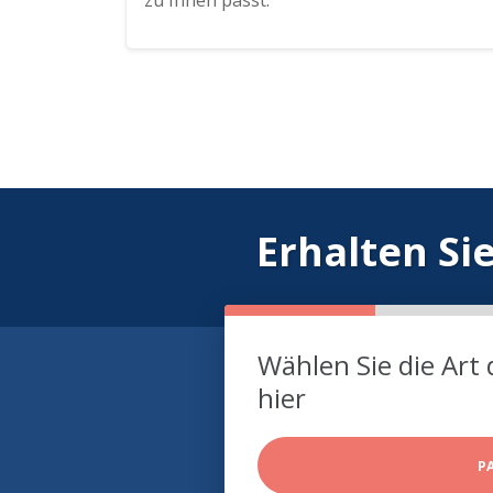
zu Ihnen passt.
Erhalten Si
Wählen Sie die Art 
hier
P