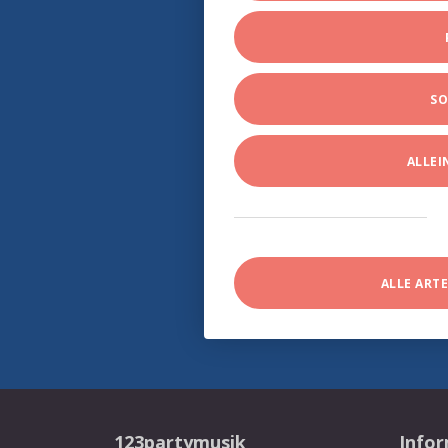
SO
ALLE
ALLE ART
123partymusik
Info