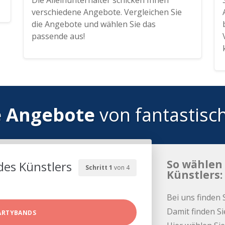
Die Alleinunterhalter schicken Ihnen
verschiedene Angebote. Vergleichen Sie
die Angebote und wählen Sie das
passende aus!
e Angebote
von fantastisc
So wählen 
des Künstlers
Schritt 1
von 4
Künstlers:
Bei uns finden 
Damit finden Si
ARTYBANDS