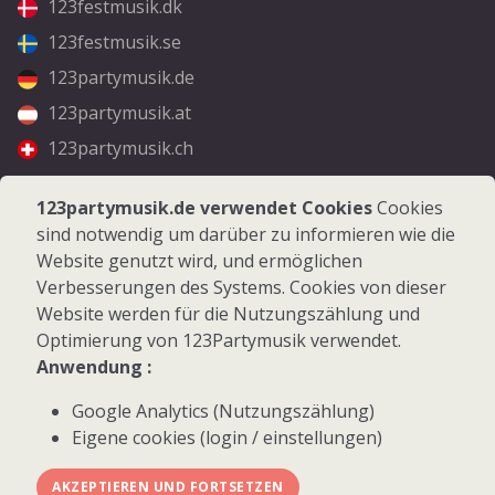
123festmusik.dk
123festmusik.se
123partymusik.de
123partymusik.at
123partymusik.ch
Folgen Sie uns
123partymusik.de verwendet Cookies
Cookies
sind notwendig um darüber zu informieren wie die
Facebook
Website genutzt wird, und ermöglichen
Instagram
Verbesserungen des Systems. Cookies von dieser
Website werden für die Nutzungszählung und
Optimierung von 123Partymusik verwendet.
Anwendung :
Google Analytics (Nutzungszählung)
© 2026 123Partymusik.de - Alle Rechte vorbehalten
Eigene cookies (login / einstellungen)
AKZEPTIEREN UND FORTSETZEN