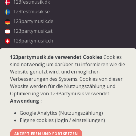
123festmusik.dk
123festmusik.se
123partymusik.de
123partymusik.at
123partymusik.ch
Folgen Sie uns
123partymusik.de verwendet Cookies
Cookies
sind notwendig um darüber zu informieren wie die
Facebook
Website genutzt wird, und ermöglichen
Instagram
Verbesserungen des Systems. Cookies von dieser
Website werden für die Nutzungszählung und
Optimierung von 123Partymusik verwendet.
Anwendung :
Google Analytics (Nutzungszählung)
© 2026 123Partymusik.de - Alle Rechte vorbehalten
Eigene cookies (login / einstellungen)
AKZEPTIEREN UND FORTSETZEN