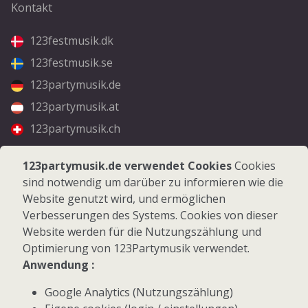
Kontakt
123festmusik.dk
123festmusik.se
123partymusik.de
123partymusik.at
123partymusik.ch
Folgen Sie uns
123partymusik.de verwendet Cookies
Cookies
sind notwendig um darüber zu informieren wie die
Facebook
Website genutzt wird, und ermöglichen
Instagram
Verbesserungen des Systems. Cookies von dieser
Website werden für die Nutzungszählung und
Optimierung von 123Partymusik verwendet.
Anwendung :
Google Analytics (Nutzungszählung)
© 2026 123Partymusik.de - Alle Rechte vorbehalten