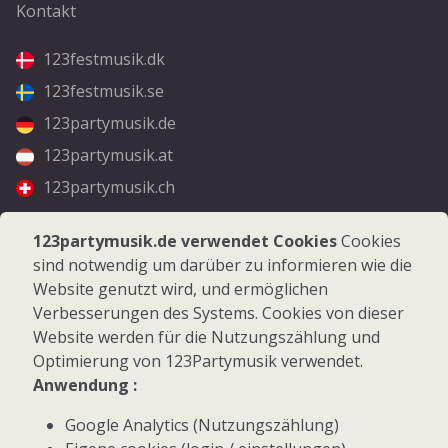
Kontakt
123festmusik.dk
123festmusik.se
123partymusik.de
123partymusik.at
123partymusik.ch
Folgen Sie uns
123partymusik.de verwendet Cookies
Cookies
sind notwendig um darüber zu informieren wie die
Facebook
Website genutzt wird, und ermöglichen
Instagram
Verbesserungen des Systems. Cookies von dieser
Website werden für die Nutzungszählung und
Optimierung von 123Partymusik verwendet.
Anwendung :
Google Analytics (Nutzungszählung)
© 2026 123Partymusik.de - Alle Rechte vorbehalten