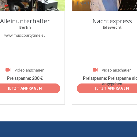
tist
ProArtist
Alleinunterhalter
Nachtexpress
Berlin
Edewecht
www.musicpartytime.eu
Video anschauen
Video anschauen
Preisspanne:
200 €
Preisspanne:
Preisspanne ni
angegeben
JETZT ANFRAGEN
JETZT ANFRAGEN