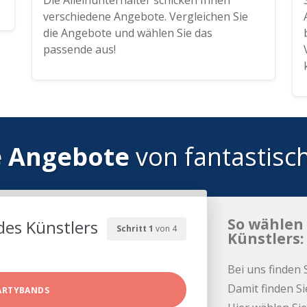
Die Alleinunterhalter schicken Ihnen
verschiedene Angebote. Vergleichen Sie
die Angebote und wählen Sie das
passende aus!
e Angebote
von fantastisc
So wählen 
des Künstlers
Schritt 1
von 4
Künstlers:
Bei uns finden 
Damit finden Si
ARTYBANDS