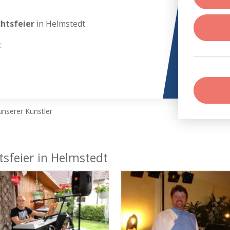
chtsfeier
in Helmstedt
t
nserer Künstler
tsfeier in Helmstedt