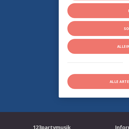
SO
ALLE
ALLE ART
123partymusik
Info