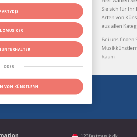
Hier wählen Sie
Sie sich für Ih
PARTYDJS
Arten von Küns
aus allen Kate
LOMUSIKER
Bei uns finden 
Musikkünstlern
INUNTERHALTER
Raum.
ODER
EN VON KÜNSTLERN
rmation
123festmusik.dk