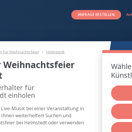
ANFRAGE ERSTELLEN
An
er Für Weihnachtsfeier
Helmstedt
r Weihnachtsfeier
Wählen
t
Künstl
rhalter für
dt einholen
s Live-Musik bei einer Veranstaltung in
Ihnen weiterhelfen! Suchen und
chtsfeier bei Helmstedt oder verwenden