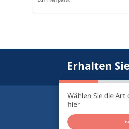
zu Ihnen passt.
Erhalten Si
Wählen Sie die Art 
hier
P