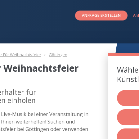
ANFRAGE ERSTELLEN
An
er Für Weihnachtsfeier
Göttingen
r Weihnachtsfeier
Wählen
n
Künstl
rhalter für
en einholen
s Live-Musik bei einer Veranstaltung in
Ihnen weiterhelfen! Suchen und
chtsfeier bei Göttingen oder verwenden