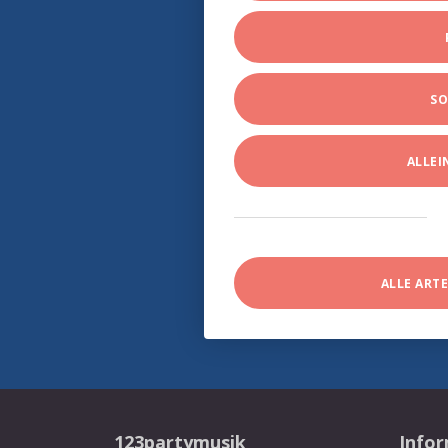
SO
ALLE
ALLE ART
123partymusik
Info