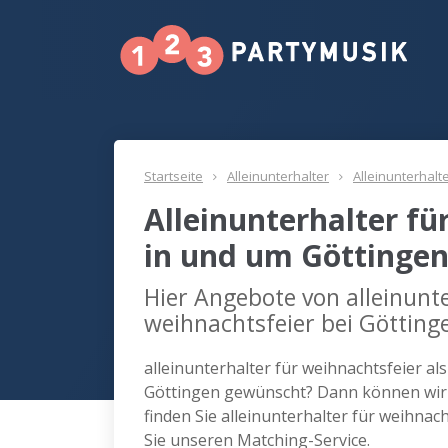
Startseite
Alleinunterhalter
Alleinunterhalt
Alleinunterhalter fü
in und um Göttinge
Hier Angebote von alleinunte
weihnachtsfeier bei Götting
alleinunterhalter für weihnachtsfeier al
Göttingen gewünscht? Dann können wir 
finden Sie alleinunterhalter für weihna
Sie unseren Matching-Service.