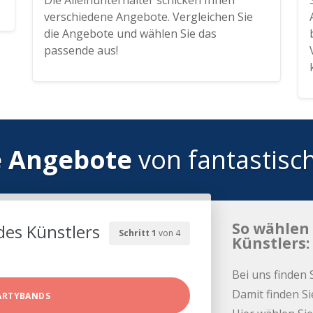
Die Alleinunterhalter schicken Ihnen
verschiedene Angebote. Vergleichen Sie
die Angebote und wählen Sie das
passende aus!
e Angebote
von fantastisc
So wählen 
des Künstlers
Schritt 1
von 4
Künstlers:
Bei uns finden 
Damit finden Si
ARTYBANDS