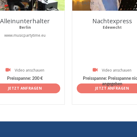
tist
ProArtist
Alleinunterhalter
Nachtexpress
Berlin
Edewecht
www.musicpartytime.eu
Video anschauen
Video anschauen
Preisspanne:
200 €
Preisspanne:
Preisspanne ni
angegeben
JETZT ANFRAGEN
JETZT ANFRAGEN