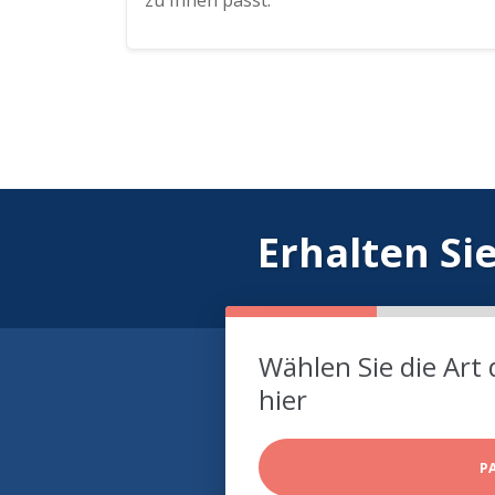
zu Ihnen passt.
Erhalten Si
Wählen Sie die Art 
hier
P