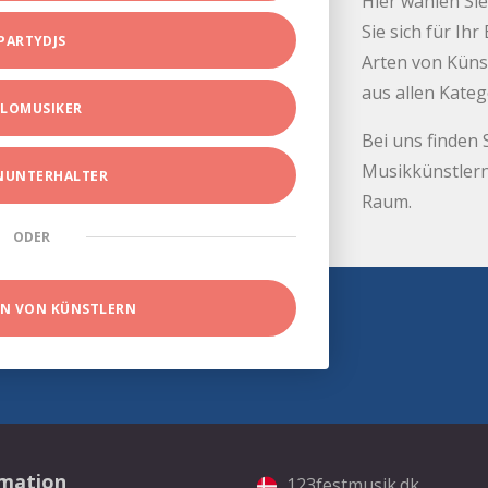
Hier wählen Sie
Sie sich für Ih
PARTYDJS
Arten von Küns
aus allen Kate
LOMUSIKER
Bei uns finden 
Musikkünstlern
INUNTERHALTER
Raum.
ODER
EN VON KÜNSTLERN
rmation
123festmusik.dk