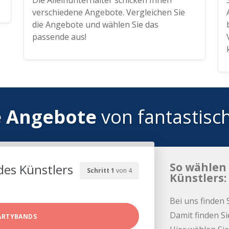
Die Alleinunterhalter schicken Ihnen
verschiedene Angebote. Vergleichen Sie
die Angebote und wählen Sie das
passende aus!
e Angebote
von fantastisc
So wählen 
des Künstlers
Schritt 1
von 4
Künstlers:
Bei uns finden 
Damit finden Si
ARTYBANDS