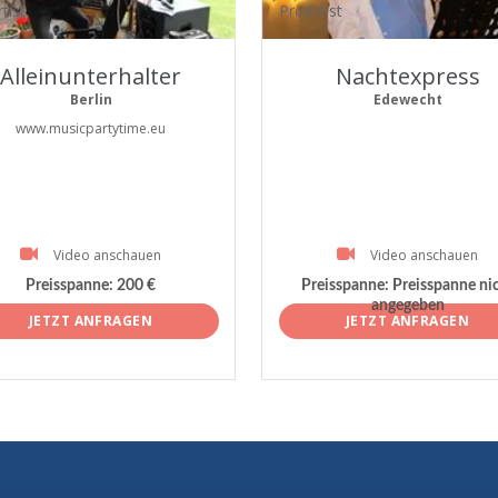
tist
ProArtist
Alleinunterhalter
Nachtexpress
Berlin
Edewecht
www.musicpartytime.eu
Video anschauen
Video anschauen
Preisspanne:
200 €
Preisspanne:
Preisspanne ni
angegeben
JETZT ANFRAGEN
JETZT ANFRAGEN