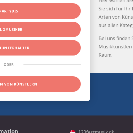
Hier wählen Sie
Sie sich für Ih
PARTYDJS
Arten von Küns
aus allen Kate
LOMUSIKER
Bei uns finden 
Musikkünstlern
INUNTERHALTER
Raum.
ODER
EN VON KÜNSTLERN
rmation
123festmusik.dk