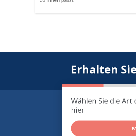
zu Ihnen passt.
Erhalten Si
Wählen Sie die Art 
hier
P