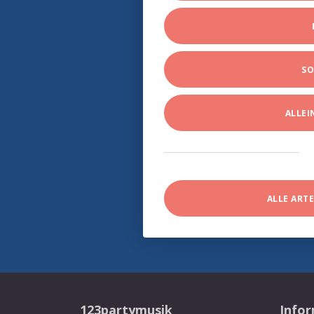
SO
ALLE
ALLE ART
123partymusik
Info