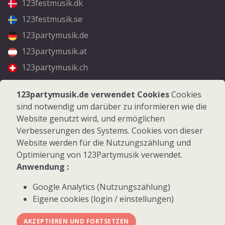
123festmusik.dk
123festmusik.se
123partymusik.de
123partymusik.at
123partymusik.ch
Folgen Sie uns
123partymusik.de verwendet Cookies
Cookies
sind notwendig um darüber zu informieren wie die
Facebook
Website genutzt wird, und ermöglichen
Instagram
Verbesserungen des Systems. Cookies von dieser
Website werden für die Nutzungszählung und
Optimierung von 123Partymusik verwendet.
Anwendung :
Google Analytics (Nutzungszählung)
© 2026 123Partymusik.de - Alle Rechte vorbehalten
Eigene cookies (login / einstellungen)
AKZEPTIEREN UND FORTSETZEN