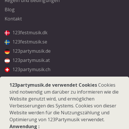
Regeln und Bedingungen
Blog
Kontakt
123festmusik.dk
123festmusik.se
123partymusik.de
123partymusik.at
123partymusik.ch
Folgen Sie uns
123partymusik.de verwendet Cookies
Cookies
sind notwendig um darüber zu informieren wie die
Facebook
Website genutzt wird, und ermöglichen
Instagram
Verbesserungen des Systems. Cookies von dieser
Website werden für die Nutzungszählung und
Optimierung von 123Partymusik verwendet.
Anwendung :