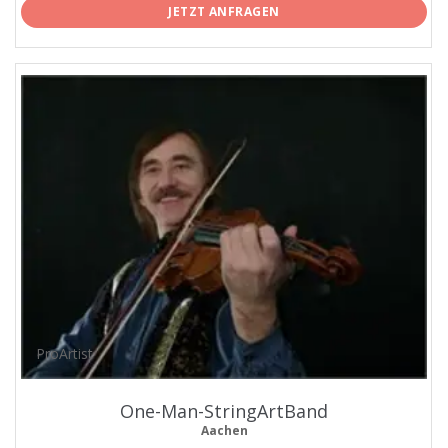
JETZT ANFRAGEN
ProArtist
One-Man-StringArtBand
Aachen