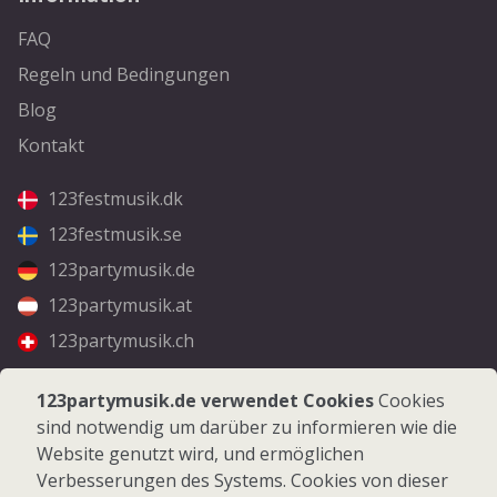
FAQ
Regeln und Bedingungen
Blog
Kontakt
123festmusik.dk
123festmusik.se
123partymusik.de
123partymusik.at
123partymusik.ch
Folgen Sie uns
123partymusik.de verwendet Cookies
Cookies
sind notwendig um darüber zu informieren wie die
Facebook
Website genutzt wird, und ermöglichen
Instagram
Verbesserungen des Systems. Cookies von dieser