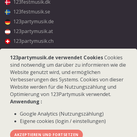
123festmusik.dk
123festmusik.se
123partymusik.de
123partymusik.at
123partymusik.ch
Folgen Sie uns
123partymusik.de verwendet Cookies
Cookies
sind notwendig um darüber zu informieren wie die
Facebook
Website genutzt wird, und ermöglichen
Instagram
Verbesserungen des Systems. Cookies von dieser
Website werden für die Nutzungszählung und
Optimierung von 123Partymusik verwendet.
Anwendung :
Google Analytics (Nutzungszählung)
© 2026 123Partymusik.de - Alle Rechte vorbehalten
Eigene cookies (login / einstellungen)
AKZEPTIEREN UND FORTSETZEN