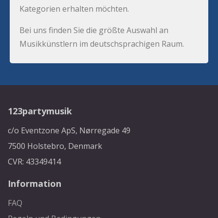
Kategorien erhalten möchten.
Bei uns finden Sie die größte Auswahl an
Musikkünstlern im deutschsprachigen Raum.
123partymusik
c/o Eventzone ApS, Nørregade 49
7500 Holstebro, Denmark
CVR: 43349414
Information
FAQ