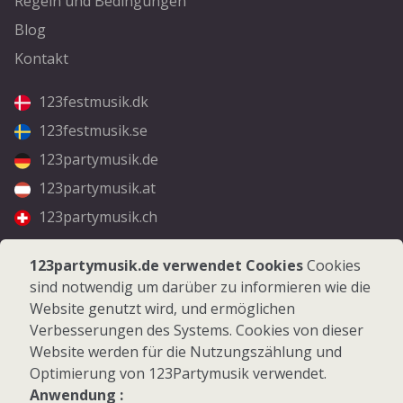
Regeln und Bedingungen
Blog
Kontakt
123festmusik.dk
123festmusik.se
123partymusik.de
123partymusik.at
123partymusik.ch
Folgen Sie uns
123partymusik.de verwendet Cookies
Cookies
sind notwendig um darüber zu informieren wie die
Facebook
Website genutzt wird, und ermöglichen
Instagram
Verbesserungen des Systems. Cookies von dieser
Website werden für die Nutzungszählung und
Optimierung von 123Partymusik verwendet.
Anwendung :