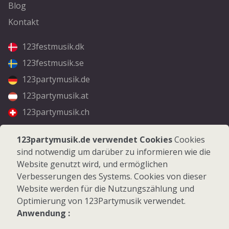
Blog
Kontakt
123festmusik.dk
123festmusik.se
123partymusik.de
123partymusik.at
123partymusik.ch
Folgen Sie uns
123partymusik.de verwendet Cookies
Cookies
sind notwendig um darüber zu informieren wie die
Facebook
Website genutzt wird, und ermöglichen
Instagram
Verbesserungen des Systems. Cookies von dieser
Website werden für die Nutzungszählung und
Optimierung von 123Partymusik verwendet.
Anwendung :