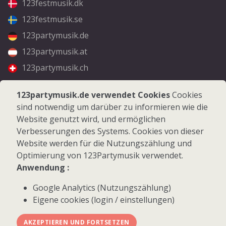
123festmusik.dk
123festmusik.se
123partymusik.de
123partymusik.at
123partymusik.ch
Folgen Sie uns
123partymusik.de verwendet Cookies
Cookies
sind notwendig um darüber zu informieren wie die
Facebook
Website genutzt wird, und ermöglichen
Instagram
Verbesserungen des Systems. Cookies von dieser
Website werden für die Nutzungszählung und
Optimierung von 123Partymusik verwendet.
Anwendung :
Google Analytics (Nutzungszählung)
© 2026 123Partymusik.de - Alle Rechte vorbehalten
Eigene cookies (login / einstellungen)
AKZEPTIEREN UND FORTSETZEN