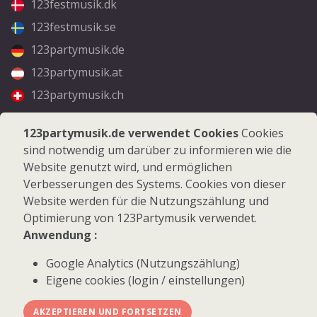
123festmusik.dk
123festmusik.se
123partymusik.de
123partymusik.at
123partymusik.ch
Folgen Sie uns
123partymusik.de verwendet Cookies
Cookies
sind notwendig um darüber zu informieren wie die
Facebook
Website genutzt wird, und ermöglichen
Instagram
Verbesserungen des Systems. Cookies von dieser
Website werden für die Nutzungszählung und
Optimierung von 123Partymusik verwendet.
Anwendung :
Google Analytics (Nutzungszählung)
© 2026 123Partymusik.de - Alle Rechte vorbehalten
Eigene cookies (login / einstellungen)
AKZEPTIEREN UND FORTSETZEN