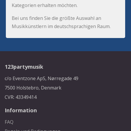
Kategorien erhalten möchten.
Bei uns finden Sie die größte Auswahl an
Musikkünstlern im deutschsprachigen Raum.
123partymusik
c/o Eventzone ApS, Nørregade 49
7500 Holstebro, Denmark
CVR: 43349414
Information
FAQ