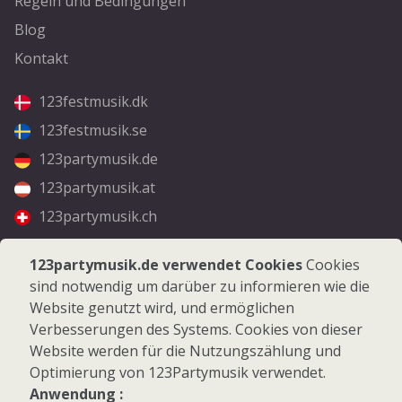
Regeln und Bedingungen
Blog
Kontakt
123festmusik.dk
123festmusik.se
123partymusik.de
123partymusik.at
123partymusik.ch
Folgen Sie uns
123partymusik.de verwendet Cookies
Cookies
sind notwendig um darüber zu informieren wie die
Facebook
Website genutzt wird, und ermöglichen
Instagram
Verbesserungen des Systems. Cookies von dieser
Website werden für die Nutzungszählung und
Optimierung von 123Partymusik verwendet.
Anwendung :