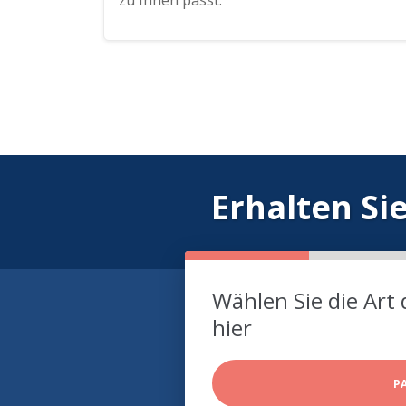
zu Ihnen passt.
Erhalten Si
Wählen Sie die Art 
hier
P