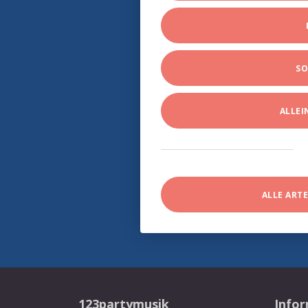
SO
ALLE
ALLE ART
123partymusik
Info