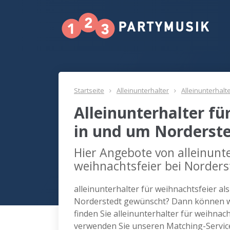
Startseite
Alleinunterhalter
Alleinunterhalt
Alleinunterhalter fü
in und um Norderst
Hier Angebote von alleinunte
weihnachtsfeier bei Norders
alleinunterhalter für weihnachtsfeier al
Norderstedt gewünscht? Dann können wi
finden Sie alleinunterhalter für weihnac
verwenden Sie unseren Matching-Servic