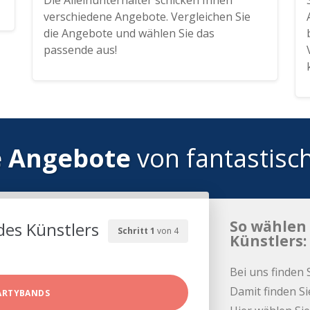
Die Alleinunterhalter schicken Ihnen
verschiedene Angebote. Vergleichen Sie
die Angebote und wählen Sie das
passende aus!
e Angebote
von fantastisc
So wählen 
des Künstlers
Schritt 1
von 4
Künstlers:
Bei uns finden 
Damit finden Si
ARTYBANDS