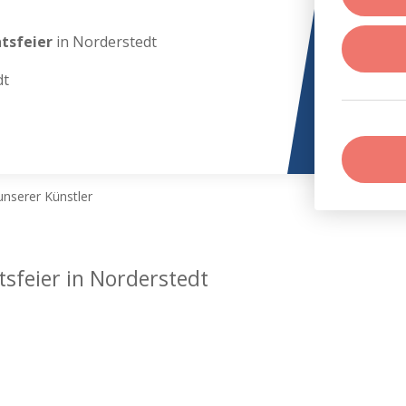
htsfeier
in Norderstedt
dt
nserer Künstler
tsfeier in Norderstedt