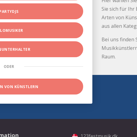
Hier wählen Sie
Sie sich für Ih
PARTYDJS
Arten von Küns
aus allen Kate
LOMUSIKER
Bei uns finden 
Musikkünstlern
INUNTERHALTER
Raum.
ODER
EN VON KÜNSTLERN
rmation
123festmusik.dk