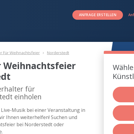
ANFRAGE ERSTELLEN
An
er Für Weihnachtsfeier
Norderstedt
r Weihnachtsfeier
Wählen
edt
Künstl
rhalter für
tedt einholen
s Live-Musik bei einer Veranstaltung in
r Ihnen weiterhelfen! Suchen und
htsfeier bei Norderstedt oder
e.