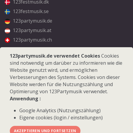
123festmusik.dk
123festmusik.se
123partymusik.de
123partymusik.at
123partymusik.ch
Folgen Sie uns
123partymusik.de verwendet Cookies
Cookies
sind notwendig um darüber zu informieren wie die
Facebook
Website genutzt wird, und ermöglichen
Instagram
Verbesserungen des Systems. Cookies von dieser
Website werden für die Nutzungszählung und
Optimierung von 123Partymusik verwendet.
Anwendung :
Google Analytics (Nutzungszählung)
© 2026 123Partymusik.de - Alle Rechte vorbehalten
Eigene cookies (login / einstellungen)
AKZEPTIEREN UND FORTSETZEN