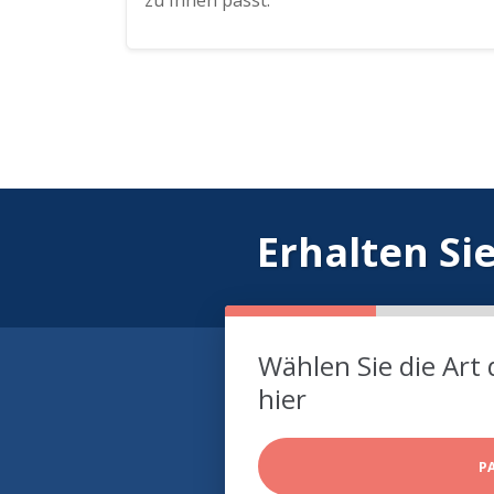
zu Ihnen passt.
Erhalten Si
Wählen Sie die Art 
hier
P