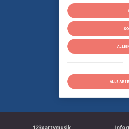
SO
ALLE
ALLE ART
123partymusik
Info