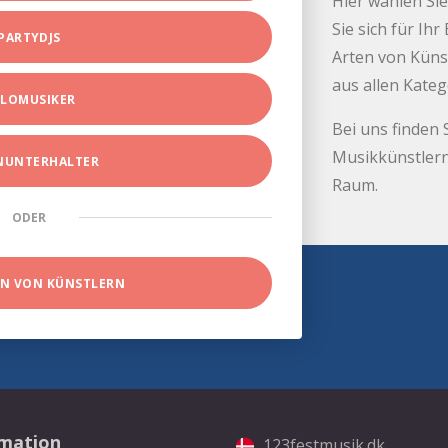
Hier wählen Sie
Sie sich für Ih
PARTYDJS
Arten von Küns
aus allen Kate
LOMUSIKER
Bei uns finden 
Musikkünstlern
INUNTERHALTER
Raum.
ODER
EN VON KÜNSTLERN
rmation
123festmusik.dk