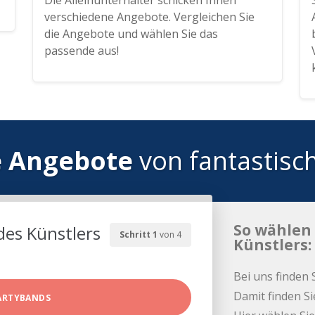
Die Alleinunterhalter schicken Ihnen
verschiedene Angebote. Vergleichen Sie
die Angebote und wählen Sie das
passende aus!
e Angebote
von fantastisc
So wählen 
des Künstlers
Schritt 1
von 4
Künstlers:
Bei uns finden 
Damit finden Si
ARTYBANDS