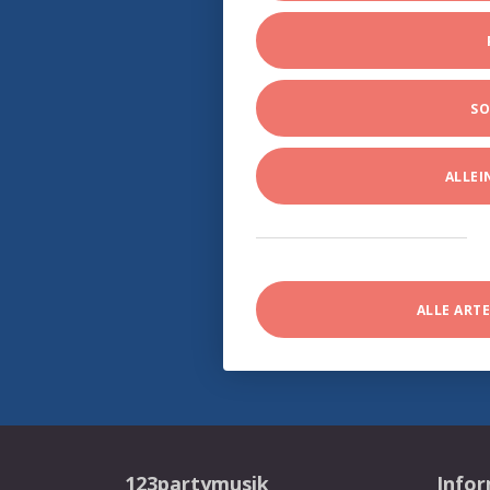
SO
ALLE
ALLE ART
123partymusik
Info