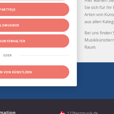
Hier wählen Sie
Sie sich für Ih
PARTYDJS
Arten von Küns
aus allen Kate
LOMUSIKER
Bei uns finden 
Musikkünstlern
INUNTERHALTER
Raum.
ODER
EN VON KÜNSTLERN
rmation
123festmusik.dk