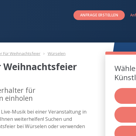
ANFRAGE ERSTELLEN
An
er Für Weihnachtsfeier
Würselen
r Weihnachtsfeier
Wählen
Künstl
rhalter für
n einholen
s Live-Musik bei einer Veranstaltung in
hnen weiterhelfen! Suchen und
chtsfeier bei Würselen oder verwenden