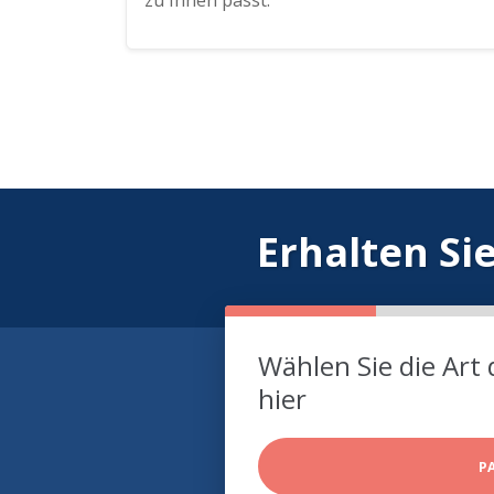
zu Ihnen passt.
Erhalten Si
Wählen Sie die Art 
hier
P