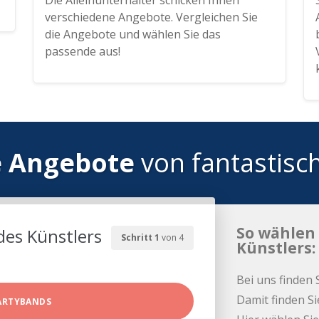
Die Alleinunterhalter schicken Ihnen
verschiedene Angebote. Vergleichen Sie
die Angebote und wählen Sie das
passende aus!
e Angebote
von fantastisc
So wählen 
des Künstlers
Schritt 1
von 4
Künstlers:
Bei uns finden 
Damit finden Si
ARTYBANDS