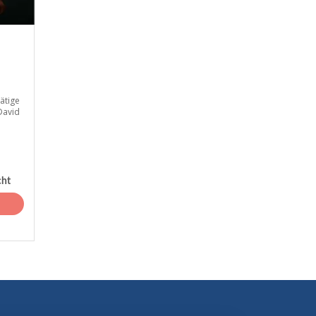
ätige
David
cht