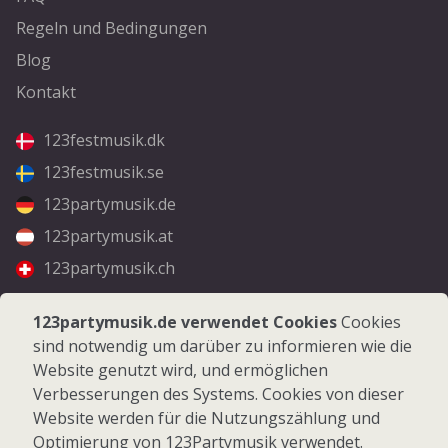
Regeln und Bedingungen
Blog
Kontakt
123festmusik.dk
123festmusik.se
123partymusik.de
123partymusik.at
123partymusik.ch
Folgen Sie uns
123partymusik.de verwendet Cookies
Cookies
sind notwendig um darüber zu informieren wie die
Facebook
Website genutzt wird, und ermöglichen
Instagram
Verbesserungen des Systems. Cookies von dieser
Website werden für die Nutzungszählung und
Optimierung von 123Partymusik verwendet.