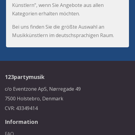
Künstlern”, wenn Sie Angebote aus allen
Kategorien erhalten möchten.
Bei uns finden Sie die größte Auswahl an
Musikkünstlern im deutschsprachigen Raum.
123partymusik
c/o Eventzone ApS, Nørregade 49
7500 Holstebro, Denmark
CVR: 43349414
Information
FAQ