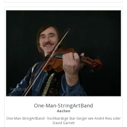
ProArtist
One-Man-StringArtBand
Aachen
One-Man-StringArtBand - hochkarätige Star-Geiger wie André Rieu oder
David Garrett