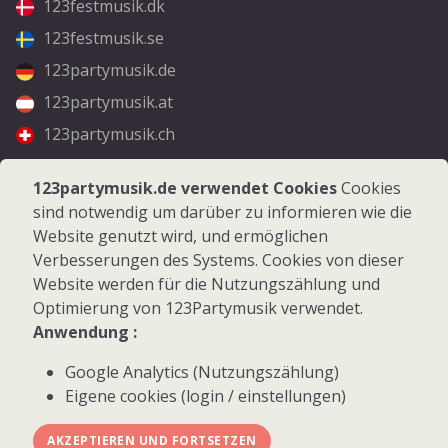
123festmusik.dk
123festmusik.se
123partymusik.de
123partymusik.at
123partymusik.ch
Folgen Sie uns
123partymusik.de verwendet Cookies
Cookies
sind notwendig um darüber zu informieren wie die
Facebook
Website genutzt wird, und ermöglichen
Instagram
Verbesserungen des Systems. Cookies von dieser
Website werden für die Nutzungszählung und
Optimierung von 123Partymusik verwendet.
Anwendung :
Google Analytics (Nutzungszählung)
© 2026 123Partymusik.de - Alle Rechte vorbehalten
Eigene cookies (login / einstellungen)
AKZEPTIEREN UND FORTSETZEN