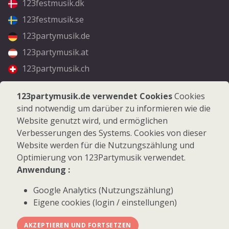
123festmusik.dk
123festmusik.se
123partymusik.de
123partymusik.at
123partymusik.ch
Folgen Sie uns
123partymusik.de verwendet Cookies
Cookies
sind notwendig um darüber zu informieren wie die
Facebook
Website genutzt wird, und ermöglichen
Instagram
Verbesserungen des Systems. Cookies von dieser
Website werden für die Nutzungszählung und
Optimierung von 123Partymusik verwendet.
Anwendung :
Google Analytics (Nutzungszählung)
© 2026 123Partymusik.de - Alle Rechte vorbehalten
Eigene cookies (login / einstellungen)
AKZEPTIEREN UND FORTSETZEN