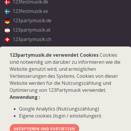
123festmusik.dk
123festmusik.se
123partymusik.de
123partymusik.at
123partymusik.ch
Folgen Sie uns
123partymusik.de verwendet Cookies
Cookies
sind notwendig um darüber zu informieren wie die
Facebook
Website genutzt wird, und ermöglichen
Instagram
Verbesserungen des Systems. Cookies von dieser
Website werden für die Nutzungszählung und
Optimierung von 123Partymusik verwendet.
Anwendung :
Google Analytics (Nutzungszählung)
© 2026 123Partymusik.de - Alle Rechte vorbehalten
Eigene cookies (login / einstellungen)
AKZEPTIEREN UND FORTSETZEN