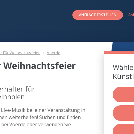
ANFRAGE ERSTELLEN
An
er Für Weihnachtsfeier
Voerde
r Weihnachtsfeier
Wählen
Künstl
rhalter für
einholen
s Live-Musik bei einer Veranstaltung in
en weiterhelfen! Suchen und finden
er bei Voerde oder verwenden Sie