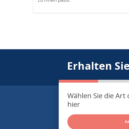
zu Ihnen passt.
Erhalten Si
Wählen Sie die Art 
hier
P