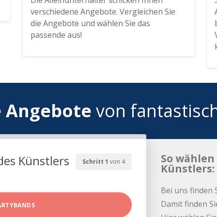
Die Alleinunterhalter schicken Ihnen
verschiedene Angebote. Vergleichen Sie
die Angebote und wählen Sie das
passende aus!
e Angebote
von fantastisc
So wählen 
des Künstlers
Schritt 1
von 4
Künstlers:
Bei uns finden 
Damit finden Si
ARTYBANDS