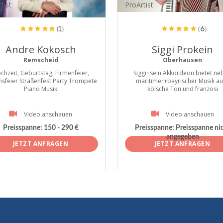
tist
ProArtist
(1)
(6)
Andre Kokosch
Siggi Prokein
Remscheid
Oberhausen
chzeit, Geburtstag, Firmenfeier,
Siggi+sein Akkordeon bietet ne
nsfeier Straßenfest Party Trompete
maritimer+bayrischer Musik a
Piano Musik
kölsche Tön und französi
Video anschauen
Video anschauen
Preisspanne:
150 - 290 €
Preisspanne:
Preisspanne ni
angegeben
JETZT ANFRAGEN
JETZT ANFRAGEN