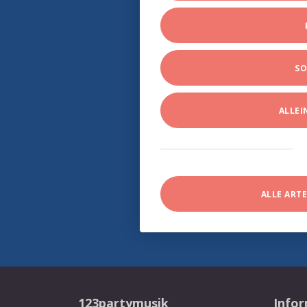
SO
ALLE
ALLE ART
123partymusik
Info