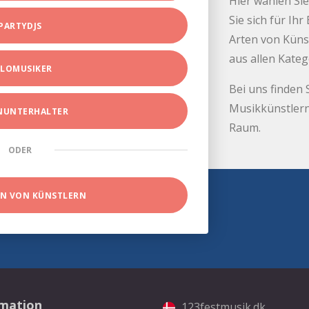
Hier wählen Sie
Sie sich für Ih
PARTYDJS
Arten von Küns
aus allen Kate
LOMUSIKER
Bei uns finden 
Musikkünstlern
INUNTERHALTER
Raum.
ODER
EN VON KÜNSTLERN
rmation
123festmusik.dk