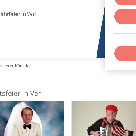
chtsfeier
in Verl
nserer Künstler
sfeier in Verl