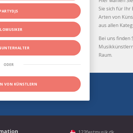
Hier wählen Sie
Sie sich für Ih
PARTYDJS
Arten von Küns
aus allen Kate
LOMUSIKER
Bei uns finden 
Musikkünstlern
INUNTERHALTER
Raum.
ODER
EN VON KÜNSTLERN
rmation
123festmusik.dk