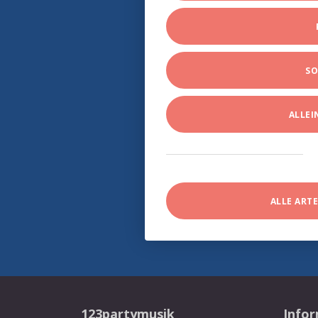
SO
ALLE
ALLE ART
123partymusik
Info