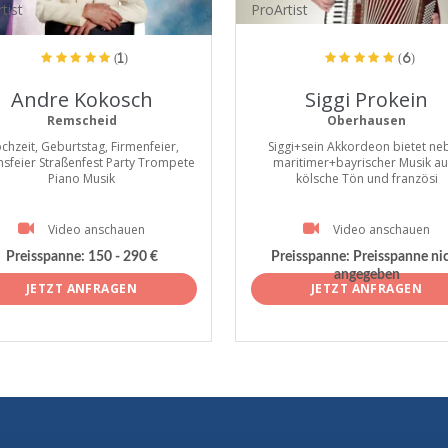
tist
ProArtist
(1)
(6)
Andre Kokosch
Siggi Prokein
Remscheid
Oberhausen
chzeit, Geburtstag, Firmenfeier,
Siggi+sein Akkordeon bietet ne
nsfeier Straßenfest Party Trompete
maritimer+bayrischer Musik a
Piano Musik
kölsche Tön und französi
Video anschauen
Video anschauen
Preisspanne:
150 - 290 €
Preisspanne:
Preisspanne ni
angegeben
JETZT ANFRAGEN
JETZT ANFRAGEN