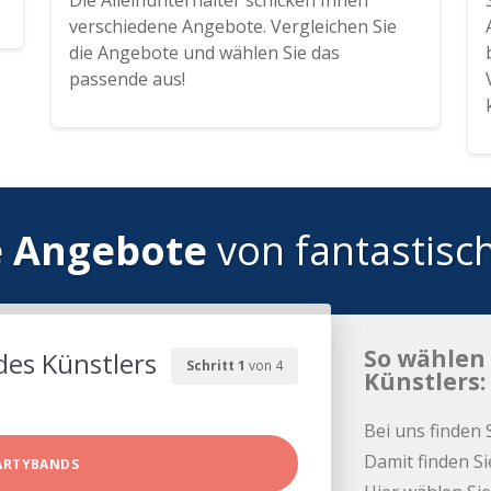
Die Alleinunterhalter schicken Ihnen
verschiedene Angebote. Vergleichen Sie
die Angebote und wählen Sie das
passende aus!
e Angebote
von fantastisc
So wählen 
des Künstlers
Schritt 1
von 4
Künstlers:
Bei uns finden 
Damit finden Si
ARTYBANDS