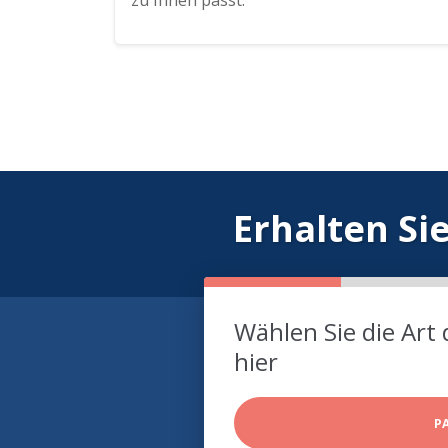
zu Ihnen passt.
Erhalten Si
Wählen Sie die Art 
hier
P