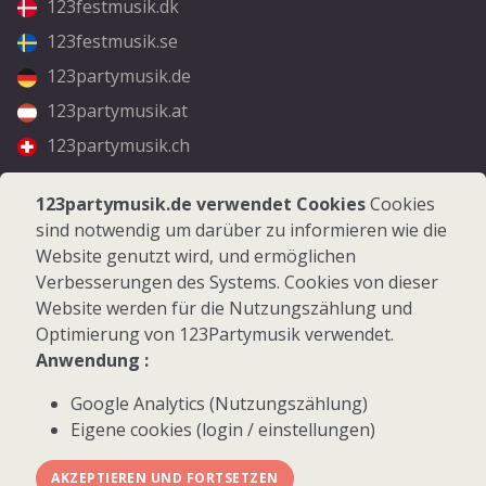
123festmusik.dk
123festmusik.se
123partymusik.de
123partymusik.at
123partymusik.ch
Folgen Sie uns
123partymusik.de verwendet Cookies
Cookies
sind notwendig um darüber zu informieren wie die
Facebook
Website genutzt wird, und ermöglichen
Instagram
Verbesserungen des Systems. Cookies von dieser
Website werden für die Nutzungszählung und
Optimierung von 123Partymusik verwendet.
Anwendung :
Google Analytics (Nutzungszählung)
© 2026 123Partymusik.de - Alle Rechte vorbehalten
Eigene cookies (login / einstellungen)
AKZEPTIEREN UND FORTSETZEN