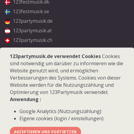
123festmusik.dk
123festmusik.se
123partymusik.de
123partymusik.at
123partymusik.ch
Folgen Sie uns
123partymusik.de verwendet Cookies
Cookies
sind notwendig um darüber zu informieren wie die
Facebook
Website genutzt wird, und ermöglichen
Instagram
Verbesserungen des Systems. Cookies von dieser
Website werden für die Nutzungszählung und
Optimierung von 123Partymusik verwendet.
Anwendung :
Google Analytics (Nutzungszählung)
© 2026 123Partymusik.de - Alle Rechte vorbehalten
Eigene cookies (login / einstellungen)
AKZEPTIEREN UND FORTSETZEN