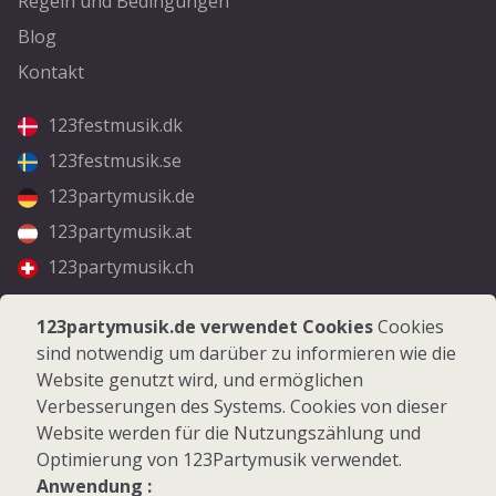
Regeln und Bedingungen
Blog
Kontakt
123festmusik.dk
123festmusik.se
123partymusik.de
123partymusik.at
123partymusik.ch
Folgen Sie uns
123partymusik.de verwendet Cookies
Cookies
sind notwendig um darüber zu informieren wie die
Facebook
Website genutzt wird, und ermöglichen
Instagram
Verbesserungen des Systems. Cookies von dieser
Website werden für die Nutzungszählung und
Optimierung von 123Partymusik verwendet.
Anwendung :