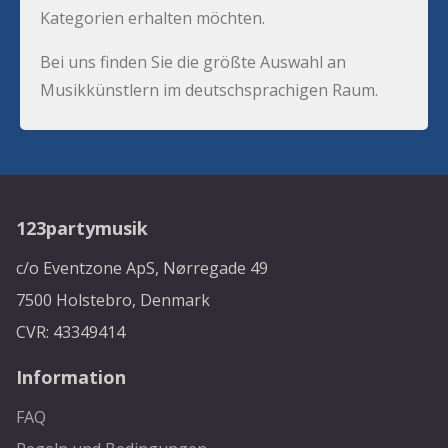
Kategorien erhalten möchten.
Bei uns finden Sie die größte Auswahl an
Musikkünstlern im deutschsprachigen Raum.
123partymusik
c/o Eventzone ApS, Nørregade 49
7500 Holstebro, Denmark
CVR: 43349414
Information
FAQ