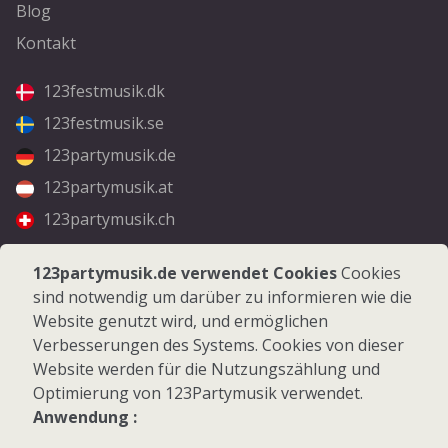
Blog
Kontakt
123festmusik.dk
123festmusik.se
123partymusik.de
123partymusik.at
123partymusik.ch
Folgen Sie uns
123partymusik.de verwendet Cookies
Cookies
sind notwendig um darüber zu informieren wie die
Facebook
Website genutzt wird, und ermöglichen
Instagram
Verbesserungen des Systems. Cookies von dieser
Website werden für die Nutzungszählung und
Optimierung von 123Partymusik verwendet.
Anwendung :