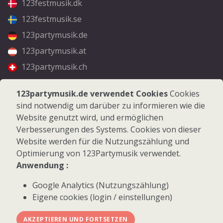
123festmusik.dk
123festmusik.se
123partymusik.de
123partymusik.at
123partymusik.ch
Folgen Sie uns
123partymusik.de verwendet Cookies
Cookies
sind notwendig um darüber zu informieren wie die
Facebook
Website genutzt wird, und ermöglichen
Instagram
Verbesserungen des Systems. Cookies von dieser
Website werden für die Nutzungszählung und
Optimierung von 123Partymusik verwendet.
Anwendung :
Google Analytics (Nutzungszählung)
© 2026 123Partymusik.de - Alle Rechte vorbehalten
Eigene cookies (login / einstellungen)
AKZEPTIEREN UND FORTSETZEN