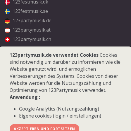
123festmusik.dk
123festmusik.se
123partymusik.de
123partymusik.at
123partymusik.ch
Folgen Sie uns
123partymusik.de verwendet Cookies
Cookies
sind notwendig um darüber zu informieren wie die
Facebook
Website genutzt wird, und ermöglichen
Instagram
Verbesserungen des Systems. Cookies von dieser
Website werden für die Nutzungszählung und
Optimierung von 123Partymusik verwendet.
Anwendung :
Google Analytics (Nutzungszählung)
© 2026 123Partymusik.de - Alle Rechte vorbehalten
Eigene cookies (login / einstellungen)
AKZEPTIEREN UND FORTSETZEN