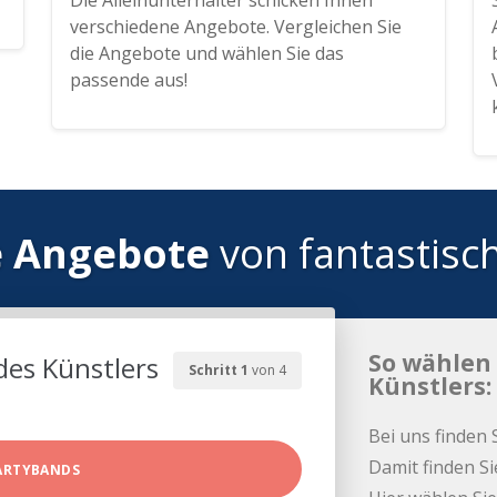
Die Alleinunterhalter schicken Ihnen
verschiedene Angebote. Vergleichen Sie
die Angebote und wählen Sie das
passende aus!
e Angebote
von fantastisc
So wählen 
des Künstlers
Schritt 1
von 4
Künstlers:
Bei uns finden 
Damit finden Si
ARTYBANDS