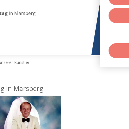
stag
in Marsberg
g
nserer Künstler
ag in Marsberg