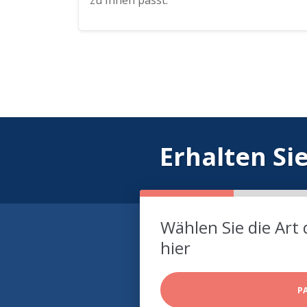
zu Ihnen passt.
Erhalten Si
Wählen Sie die Art 
hier
P