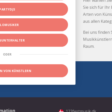
Hier wählen Sie
Sie sich für Ih
PARTYDJS
Arten von Küns
aus allen Kate
LOMUSIKER
Bei uns finden 
Musikkünstlern
INUNTERHALTER
Raum.
ODER
EN VON KÜNSTLERN
rmation
123festmusik.dk