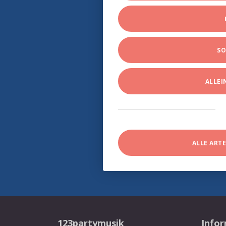
SO
ALLE
ALLE ART
123partymusik
Info