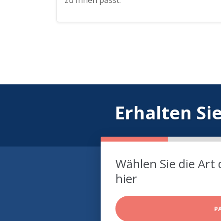
zu Ihnen passt.
Erhalten Si
Wählen Sie die Art 
hier
P