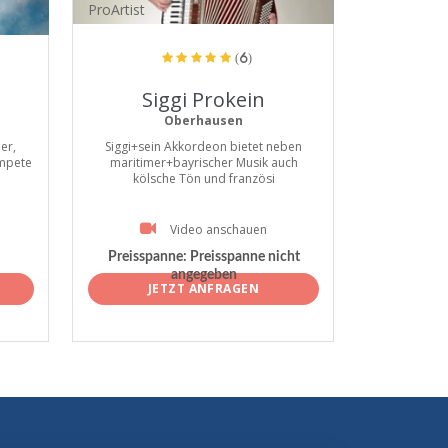
ProArtist
(6)
Siggi Prokein
Oberhausen
er,
Siggi+sein Akkordeon bietet neben
ompete
maritimer+bayrischer Musik auch
kölsche Tön und französi
Video anschauen
Preisspanne:
Preisspanne nicht
angegeben
JETZT ANFRAGEN