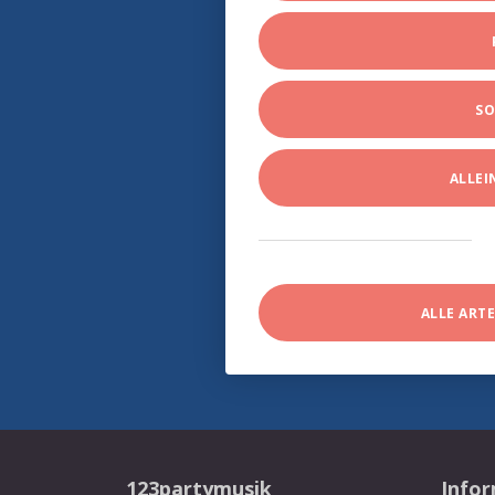
SO
ALLE
ALLE ART
123partymusik
Info