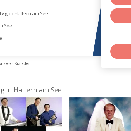
stag
in Haltern am See
am See
e
nserer Künstler
ag in Haltern am See