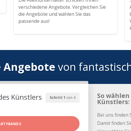
Die Alleinunterhalter schicken Ihnen
verschiedene Angebote. Vergleichen Sie
die Angebote und wählen Sie das
passende aus!
e Angebote
von fantastisc
So wählen 
des Künstlers
Schritt 1
von 4
Künstlers:
Bei uns finden 
Damit finden Si
ARTYBANDS