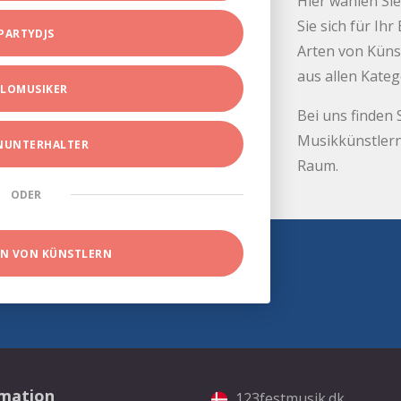
Hier wählen Sie
Sie sich für Ih
PARTYDJS
Arten von Küns
aus allen Kate
LOMUSIKER
Bei uns finden 
Musikkünstlern
INUNTERHALTER
Raum.
ODER
EN VON KÜNSTLERN
rmation
123festmusik.dk