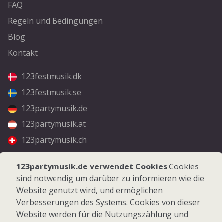
FAQ
Regeln und Bedingungen
Blog
Kontakt
123festmusik.dk
123festmusik.se
123partymusik.de
123partymusik.at
123partymusik.ch
Folgen Sie uns
123partymusik.de verwendet Cookies
Cookies
sind notwendig um darüber zu informieren wie die
Facebook
Website genutzt wird, und ermöglichen
Instagram
Verbesserungen des Systems. Cookies von dieser
Website werden für die Nutzungszählung und