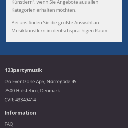
Künstlern”, wenn Sie Angebote aus allen
Kategorien erhalten möchten.
Bei uns finden Sie die größte Auswahl an
Musikkünstlern im deutschsprachigen Raum.
123partymusik
c/o Eventzone ApS, Nørregade 49
7500 Holstebro, Denmark
CVR: 43349414
Information
FAQ