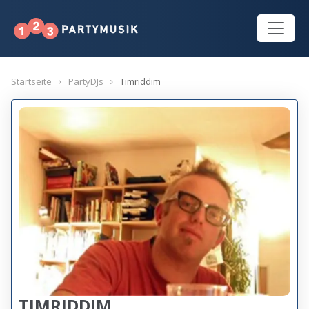
Startseite
PartyDJs
Timriddim
TIMRIDDIM