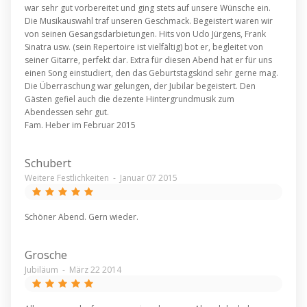
war sehr gut vorbereitet und ging stets auf unsere Wünsche ein.
Die Musikauswahl traf unseren Geschmack. Begeistert waren wir
von seinen Gesangsdarbietungen. Hits von Udo Jürgens, Frank
Sinatra usw. (sein Repertoire ist vielfältig) bot er, begleitet von
seiner Gitarre, perfekt dar. Extra für diesen Abend hat er für uns
einen Song einstudiert, den das Geburtstagskind sehr gerne mag.
Die Überraschung war gelungen, der Jubilar begeistert. Den
Gästen gefiel auch die dezente Hintergrundmusik zum
Abendessen sehr gut.
Fam. Heber im Februar 2015
Schubert
Weitere Festlichkeiten
-
Januar 07 2015
Schöner Abend. Gern wieder.
Grosche
Jubiläum
-
März 22 2014