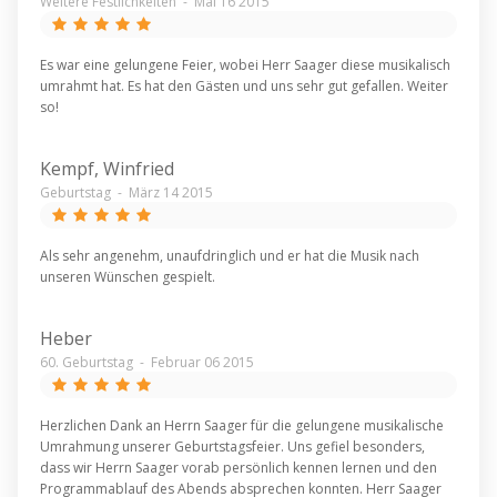
Weitere Festlichkeiten
-
Mai 16 2015
Es war eine gelungene Feier, wobei Herr Saager diese musikalisch
umrahmt hat. Es hat den Gästen und uns sehr gut gefallen. Weiter
so!
Kempf, Winfried
Geburtstag
-
März 14 2015
Als sehr angenehm, unaufdringlich und er hat die Musik nach
unseren Wünschen gespielt.
Heber
60. Geburtstag
-
Februar 06 2015
Herzlichen Dank an Herrn Saager für die gelungene musikalische
Umrahmung unserer Geburtstagsfeier. Uns gefiel besonders,
dass wir Herrn Saager vorab persönlich kennen lernen und den
Programmablauf des Abends absprechen konnten. Herr Saager