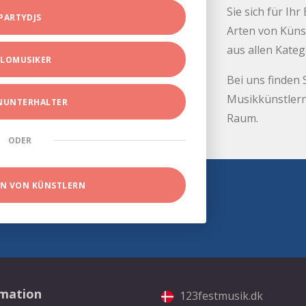
Sie sich für Ih
PARTYDJS
Arten von Küns
aus allen Kate
LOMUSIKER
Bei uns finden 
Musikkünstlern
INUNTERHALTER
Raum.
ODER
EN VON KÜNSTLERN
rmation
123festmusik.dk