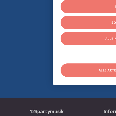
SO
ALLE
ALLE ART
123partymusik
Info