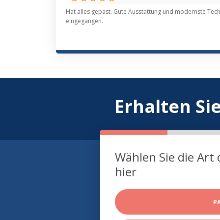
Hat alles gepast. Gute Ausstattung und modernste Techn
eingegangen.
Erhalten Si
Wählen Sie die Art 
hier
P