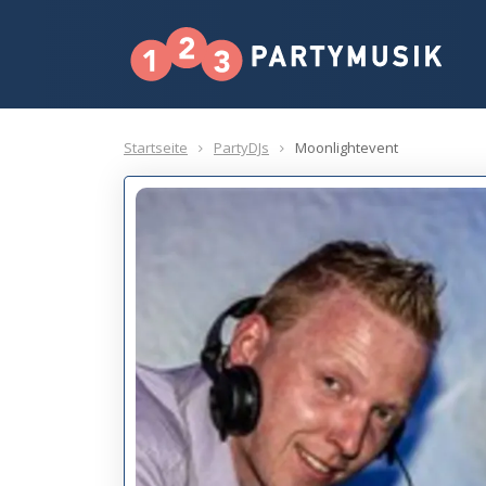
Startseite
PartyDJs
Moonlightevent