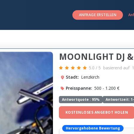
ANFRAGE ERSTELLEN
An
MOONLIGHT DJ 
5.0
/
5
basierend auf
Stadt:
Lenzkirch
Preisspanne:
500 - 1.200 €
Antwortquote :
95%
Antwortzeit: 1
KOSTENLOSES ANGEBOT HOLEN
Hervorgehobene Bewertung