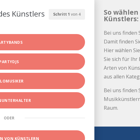
So wählen 
des Künstlers
Schritt 1
von 4
Künstlers:
Bei uns finden 
Damit finden Si
ARTYBANDS
Hier wählen Sie
Sie sich für Ih
PARTYDJS
Arten von Küns
aus allen Kate
LOMUSIKER
Bei uns finden 
Musikkünstlern
INUNTERHALTER
Raum.
ODER
EN VON KÜNSTLERN