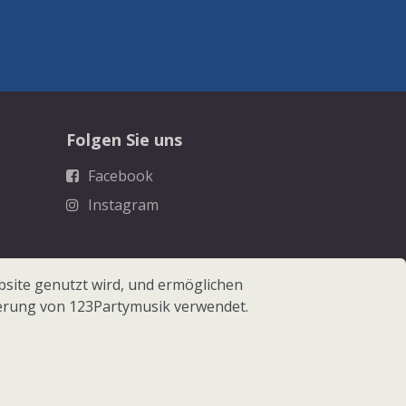
Folgen Sie uns
Facebook
Instagram
site genutzt wird, und ermöglichen
erung von 123Partymusik verwendet.
 123Partymusik.de - Alle Rechte vorbehalten