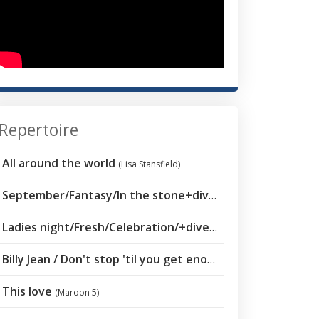
Repertoire
All around the world
(Lisa Stansfield)
September/Fantasy/In the stone+diverse
(Earth Wind & Fire)
Ladies night/Fresh/Celebration/+diverse
(Kool and the Gang)
Billy Jean / Don't stop 'til you get enough
(Michael Jackson)
This love
(Maroon 5)