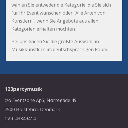
wählen Sie entweder die Kategorie, die Sie sich
für Ihr Event wünschen oder “Alle Arten von
Künstlern”, wenn Sie Angebote aus allen
Kategorien erhalten möchten.
Bei uns finden Sie die größte Auswahl an
Musikkünstlern im deutschsprachigen Raum.
123partymusik
c/o Eventzone ApS, Nørregade 49
7500 Holstebro, Denmark
CVR: 43349414