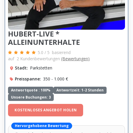
HUBERT-LIVE *
ALLEINUNTERHALTE
5.0
/
5
basierend
auf
2
Kundenbewertungen
(Bewertungen)
Stadt:
Parkstetten
Preisspanne:
350 - 1.000 €
Antwortquote :
100%
Antwortzeit: 1-2 Stunden
Unsere Buchungen: 3
KOSTENLOSES ANGEBOT HOLEN
Hervorgehobene Bewertung