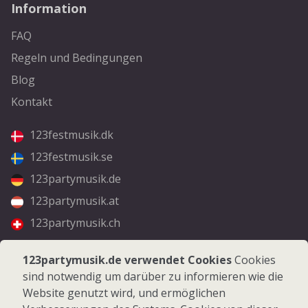
Information
FAQ
Regeln und Bedingungen
Blog
Kontakt
123festmusik.dk
123festmusik.se
123partymusik.de
123partymusik.at
123partymusik.ch
Folgen Sie uns
123partymusik.de verwendet Cookies
Cookies
sind notwendig um darüber zu informieren wie die
Facebook
Website genutzt wird, und ermöglichen
Instagram