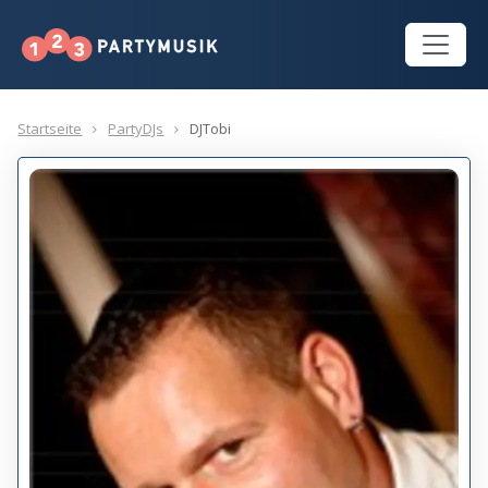
Startseite
PartyDJs
DJTobi