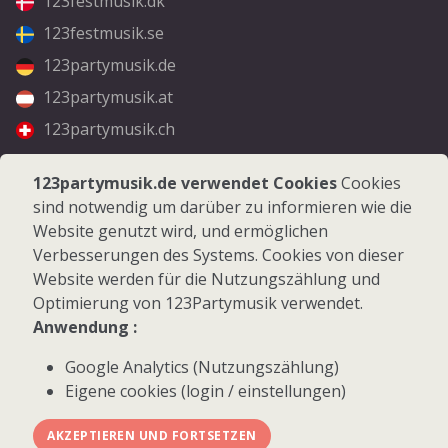
123festmusik.dk
123festmusik.se
123partymusik.de
123partymusik.at
123partymusik.ch
Folgen Sie uns
123partymusik.de verwendet Cookies
Cookies
sind notwendig um darüber zu informieren wie die
Facebook
Website genutzt wird, und ermöglichen
Instagram
Verbesserungen des Systems. Cookies von dieser
Website werden für die Nutzungszählung und
Optimierung von 123Partymusik verwendet.
Anwendung :
Google Analytics (Nutzungszählung)
© 2026 123Partymusik.de - Alle Rechte vorbehalten
Eigene cookies (login / einstellungen)
AKZEPTIEREN UND FORTSETZEN