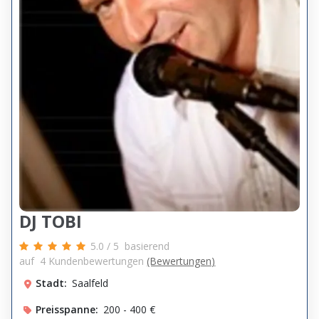
DJ TOBI
5.0
/
5
basierend
auf
4
Kundenbewertungen
(Bewertungen)
Stadt:
Saalfeld
Preisspanne:
200 - 400 €