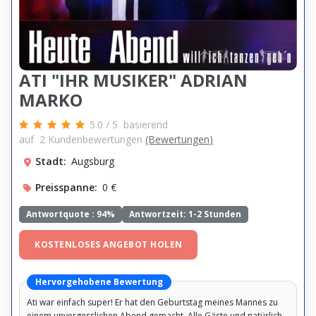
ATI "IHR MUSIKER" ADRIAN
MARKO
5.0
/
5
basierend
auf
2
Kundenbewertungen
(Bewertungen)
Stadt:
Augsburg
Preisspanne:
0 €
Antwortquote :
94%
Antwortzeit: 1-2 Stunden
KOSTENLOSES ANGEBOT HOLEN
Hervorgehobene Bewertung
Ati war einfach super! Er hat den Geburtstag meines Mannes zu
einem unvergesslichen Abend gemacht. Alle Gäste und natürlich