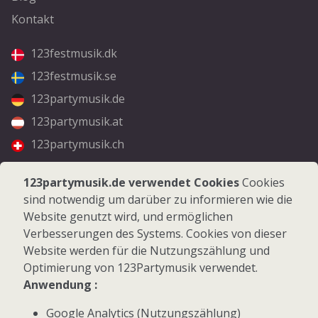
Kontakt
123festmusik.dk
123festmusik.se
123partymusik.de
123partymusik.at
123partymusik.ch
Folgen Sie uns
123partymusik.de verwendet Cookies
Cookies
sind notwendig um darüber zu informieren wie die
Facebook
Website genutzt wird, und ermöglichen
Instagram
Verbesserungen des Systems. Cookies von dieser
Website werden für die Nutzungszählung und
Optimierung von 123Partymusik verwendet.
Anwendung :
Google Analytics (Nutzungszählung)
© 2026 123Partymusik.de - Alle Rechte vorbehalten